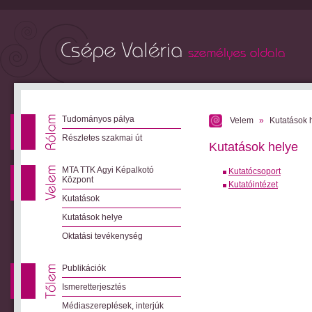
Tudományos pálya
Velem
»
Kutatások 
Részletes szakmai út
Kutatások helye
MTA TTK Agyi Képalkotó
Kutatócsoport
Központ
Kutatóintézet
Kutatások
Kutatások helye
Oktatási tevékenység
Publikációk
Ismeretterjesztés
Médiaszereplések, interjúk