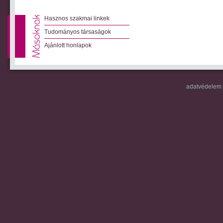
Hasznos szakmai linkek
Tudományos társaságok
Ajánlott honlapok
adatvédelem